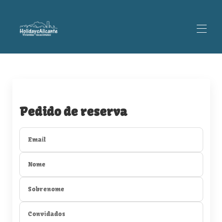
Home
All properties
▾
Contacte-nos
Quem somos
Pedido de reserva
Email
Nome
Sobrenome
Convidados